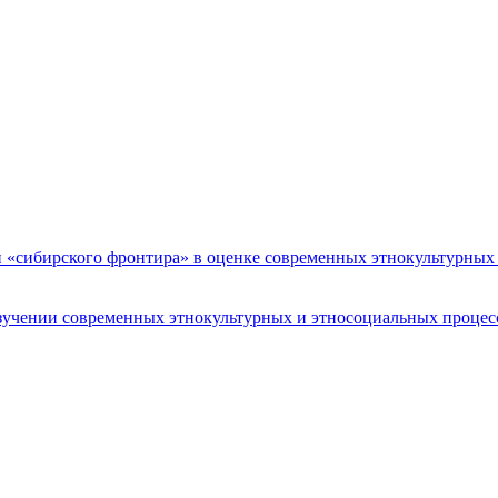
«сибирского фронтира» в оценке современных этнокультурных и
зучении современных этнокультурных и этносоциальных процессо